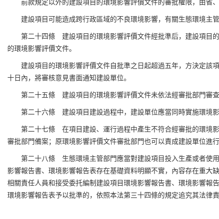
前款規定以外的建設項目的環境影響評價文件的審批權限，由省
建設項目可能造成跨行政區域的不良環境影響，有關生態環境主
第二十四條 建設項目的環境影響評價文件經批準后，建設項目
的環境影響評價文件。
建設項目的環境影響評價文件自批準之日起超過五年，方決定該
十日內，將審核意見書面通知建設單位。
第二十五條 建設項目的環境影響評價文件未依法經審批部門審
第二十六條 建設項目建設過程中，建設單位應當同時實施環境
第二十七條 在項目建設、運行過程中產生不符合經審批的環境
審批部門備案；原環境影響評價文件審批部門也可以責成建設單位進
第二十八條 生態環境主管部門應當對建設項目投入生產或者使
影響報告書、環境影響報告表存在基礎資料明顯不實，內容存在重大
相關責任人員和接受委托編制建設項目環境影響報告書、環境影響報
環境影響報告表予以批準的，依照本法第三十四條的規定追究其法律