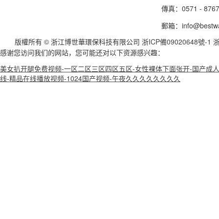
傳真：0571 - 8767
郵箱：info@bestw
版權所有 © 浙江博世華環保科技有限公司
浙ICP備09020648號-1
浙
感谢您访问我们的网站，您可能还对以下资源感兴趣：
美女扒开腿免费视频-一区二区三区四区五区-女性裸体下面张开-国产成人精
线-精品在线播放视频-1024国产视频-午夜久久久久久久久久