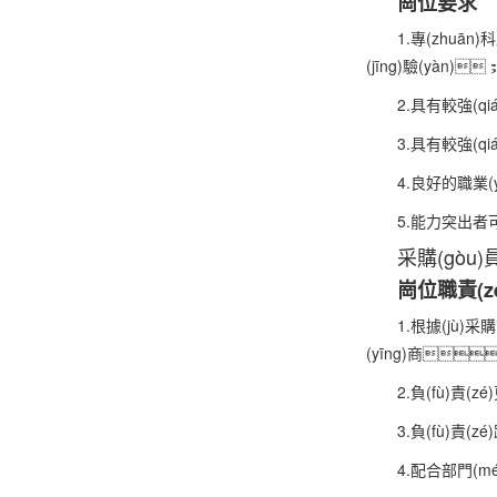
崗位要求
1.專(zhuān
(jīng)驗(yàn)
2.具有較強(qi
3.具有較強(q
4.良好的職業(
5.能力突出者
采購(gòu)
崗位職責(z
1.根據(jù)采
(yīng)商
2.負(fù)責(z
3.負(fù)責(
4.配合部門(mé