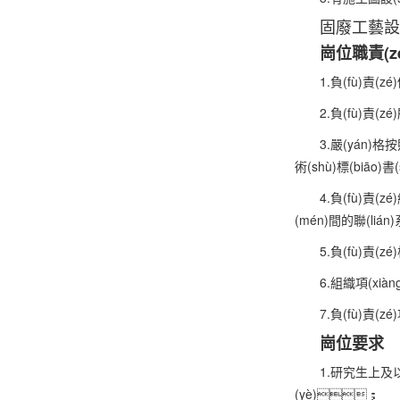
固廢工藝設(s
崗位職責(z
1.負(fù)責(
2.負(fù)責(
3.嚴(yán)
術(shù)標(biā
4.負(fù)責(z
(mén)間的聯(liá
5.負(fù)責(
6.組織項(x
7.負(fù)責(z
崗位要求
1.研究生上及
(yè)；