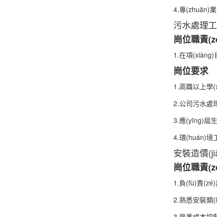
4.專(zhuān
污水處理工程
崗位職責(z
1.在項(xiàng
崗位要求
1.高職以上學(
2.公司污水處
3.應(yīng)
4.環(huán)
安裝造價(j
崗位職責(z
1.負(fù)責(z
2.熟悉安裝類(l
3.熟悉成本