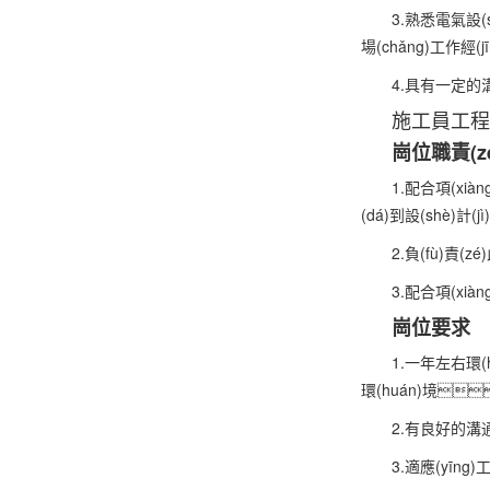
3.熟悉電氣設(s
場(chǎng)工作經(
4.具有一定的溝
施工員
工程
崗位職責(z
1.配合項(xià
(dá)到設(shè)計
2.負(fù)責
3.配合項(xià
崗位要求
1.一年左右環(h
環(huán)境
2.有良好的溝通
3.適應(yīng