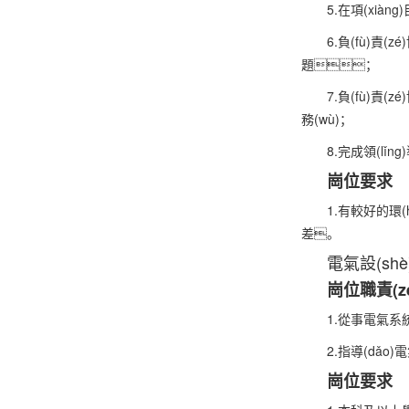
5.在項(xiàn
6.負(fù)責(
題；
7.負(fù)責(z
務(wù)；
8.完成領(lǐn
崗位要求
1.有較好的環(
差。
電氣設(shè
崗位職責(z
1.從事電氣系統
2.指導(dǎo)
崗位要求