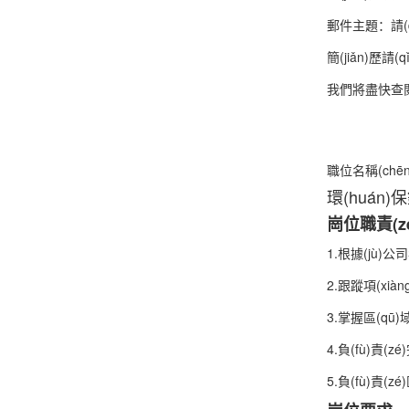
郵件主題：請(qǐ
簡(jiǎn)歷請
我們將盡快查閱簡
職位名稱(chēn
環(huán)保
崗位職責(z
1.根據(jù)公
2.跟蹤項(xià
3.掌握區(qū)
4.負(fù)責(z
5.負(fù)責(zé