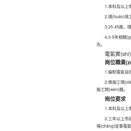
1.本科及以上學
2.環(huán
3.25-45歲
4.3-5年相關(
先。
電氣實(sh
崗位職責(z
1.編制電氣自控
2.根施工現(xi
施工問(wèn)題。
崗位要求
1.本科及以上學
2.三年以上市政
場(chǎng)從事電