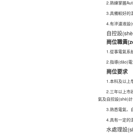
2.熟練掌握Au
3.具備較好的溝通
4.有滲濾液設(sh
自控設(shè
崗位職責(z
1.從事電氣系統
2.指導(dǎo)
崗位要求
1.本科及以上學(
2.三年以上市政設(
氣及自控設(shè)計(
3.熟悉電氣、自
4.具有一定的溝通
水處理設(s