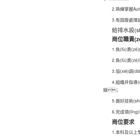
2.熟練掌握Au
3.有固廢處理設(s
給排水設(sh
崗位職責(z
1.負(fù)責(
2.負(fù)責(zé
3.協(xié)調
4.組織并指導(dǎ
錄；
5.做好技術(sh
6.完成領(lǐ
崗位要求
1.本科及以上學