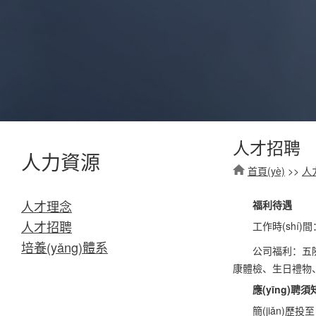
人才招聘
人力資源
首頁(yè)
>>
人
人才理念
福利待遇
人才招聘
工作時(shí)
培養(yǎng)體系
公司福利：五險(
康體檢、生日禮物
應(yīng)聘須
簡(jiǎn)歷投至