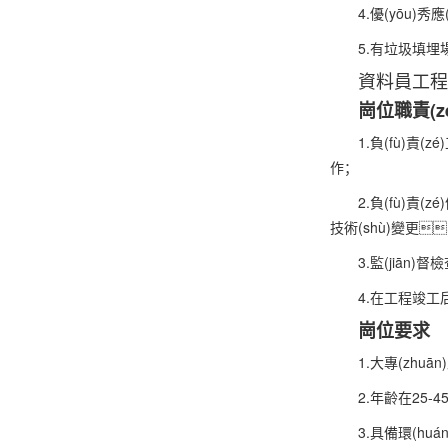
4.優(yōu)秀
5.有垃圾填埋場(c
資料員
工程
崗位職責(z
1.負(fù)責
作；
2.負(fù)責
技術(shù)變更
3.監(jiā
4.在工程竣工
崗位要求
1.大專(zhu
2.年齡在25-
3.具備環(hu