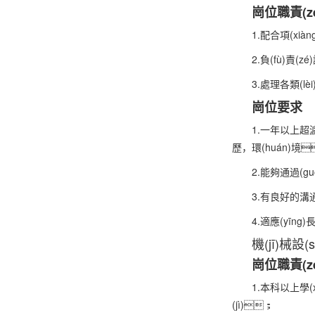
崗位職責(z
1.配合項(xiàn
2.負(fù)責(z
3.處理各類(lè
崗位要求
1.一年以上超濾
歷，環(huán)境
2.能夠通過(gu
3.有良好的溝通
4.適應(yīng)
機(jī)械設(s
崗位職責(z
1.本科以上學(x
(jì)；