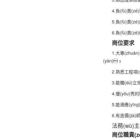
4.負(fù)責(z
5.負(fù)責
6.負(fù)責
崗位要求
1.大專(zhuā
(yàn)；
2.熟悉工程項(
3.能獨(dú)
4.優(yōu)秀的
5.能適應(yī
6.有造價(jià
法務(wù)
崗位職責(z