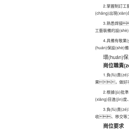
2.掌握制訂工
(chǎng)出現(xi
3.熟悉焊接
工藝裝備的設(shè)計
4.具備有敬業(y
(huán)保設(shè
環(huán)保
崗位職責(z
1.負(fù)責(z
果，做好項
2.根據(jù)批準
(xiàng)目進(jì
3.負(fù)責(
收、移交等
崗位要求