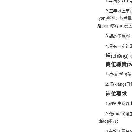
1.本科及以上學
2.三年以上市政設
(yàn)；熟悉電
經(jīng)驗(yàn
3.熟悉電氣、
4.具有一定的溝通
場(chǎng)
崗位職責(z
1.承擔(dān)項
2.項(xiàng
崗位要求
1.研究生及以上學
2.環(huán)
(diào)能力；
3.有施工圖設(sh