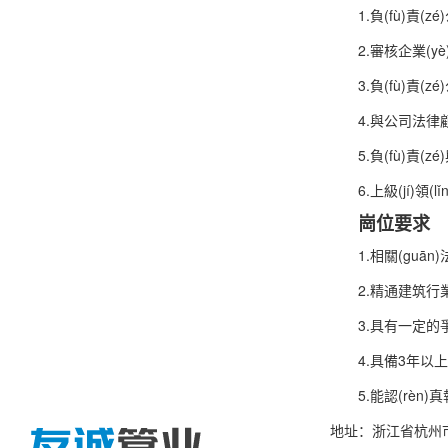
1.負(fù)責
2.審核企業(yè
3.負(fù)
4.與公司法律顧
5.負(fù)責(
6.上級(jí)領
崗位要求
1.相關(guān)
2.精通建筑行業
3.具有一定的
4.具備3年以上法
5.能認(rèn
地址：浙江省杭州市祥運